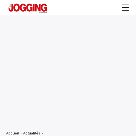
Actualités
Tests et calculateurs
Rencontres
Courses
Equipement
Entraînement
Santé
CALENDRIER
COURSES
2026
Accueil
›
Actualités
›