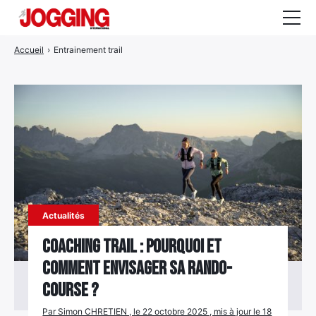
Accueil
›
Entrainement trail
Actualités
Tests et calculateurs
Rencontres
Courses
Equipement
Entraînement
Actualités
Santé
Coaching trail : pourquoi et
comment envisager sa rando-
CALENDRIER
COURSES
2026
course ?
Par Simon CHRETIEN , le 22 octobre 2025 , mis à jour le 18