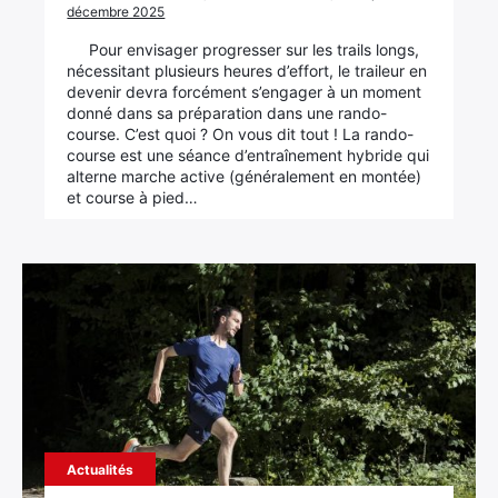
décembre 2025
Élément
Pour envisager progresser sur les trails longs,
Élément
Élément
de
nécessitant plusieurs heures d’effort, le traileur en
de
de
menu
devenir devra forcément s’engager à un moment
menu
menu
donné dans sa préparation dans une rando-
course. C’est quoi ? On vous dit tout ! La rando-
course est une séance d’entraînement hybride qui
alterne marche active (généralement en montée)
et course à pied…
Actualités