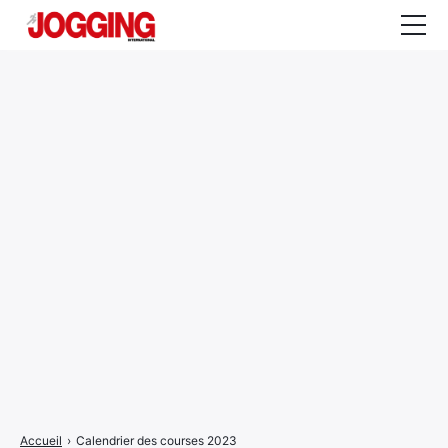
Actualités
Tests et calculateurs
Rencontres
Courses
Equipement
Entraînement
Santé
CALENDRIER
COURSES
2026
Accueil
›
Calendrier des courses 2023