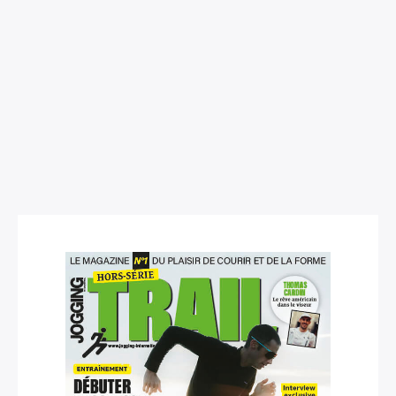
×
Rechercher
: