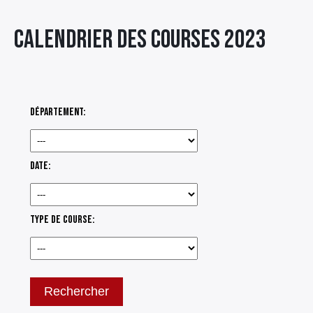
Élément
Calendrier des courses 2023
Élément
Élément
de
de
de
menu
menu
menu