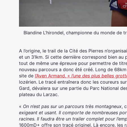
Blandine L’hirondel, championne du monde de tra
A l’origine, le trail de la Cité des Pierres n’organ
et un 31km. Si cette dernière correspond bien au pr
tout de même une épreuve pour permettre de titre
nouveau parcours a donc été créé. Long de 68km 
site de
l’Aven Armand, «
l’une des plus belles gro
lozérien. Le tracé entraînera donc les coureurs su
Gard, dévalera sur une partie du Parc National de
plateau du Larzac.
«
On n’est pas sur un parcours très montagneux
, 
exigeant et usant. Il comporte de nombreuses port
racines. Il faudra être un trailer complet pour l’em
1600mD+ offre son tracé originel. Là encore, les r