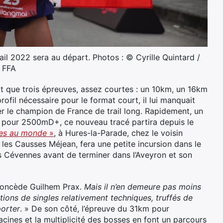
il 2022 sera au départ. Photos : © Cyrille Quintard /
FFA
isait que trois épreuves, assez courtes : un 10km, un 16km
ofil nécessaire pour le format court, il lui manquait
r le champion de France de trail long. Rapidement, un
pour 2500mD+, ce nouveau tracé partira depuis le
ttes au monde
»
, à Hures-la-Parade, chez le voisin
r les Causses Méjean, fera une petite incursion dans le
s Cévennes avant de terminer dans l’Aveyron et son
concède Guilhem Prax.
Mais il n’en demeure pas moins
ions de singles relativement techniques, truffés de
porter
. » De son côté, l’épreuve du 31km pour
acines et la multiplicité des bosses en font un parcours