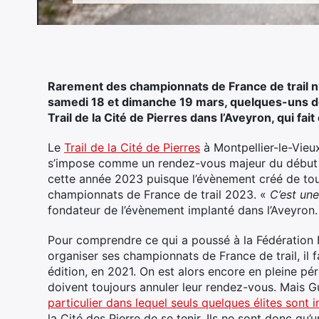
Rarement des championnats de France de trail n’
samedi 18 et dimanche 19 mars, quelques-uns de
Trail de la Cité de Pierres dans l’Aveyron, qui fa
Le
Trail de la Cité de Pierres
à Montpellier-le-Vieux
s’impose comme un rendez-vous majeur du début d
cette année 2023 puisque l’évènement créé de tou
championnats de France de trail 2023. «
C’est un
fondateur de l’évènement implanté dans l’Aveyron.
Pour comprendre ce qui a poussé à la Fédération 
organiser ses championnats de France de trail, il f
édition, en 2021. On est alors encore en pleine 
doivent toujours annuler leur rendez-vous. Mais 
particulier dans lequel seuls quelques élites sont i
la Cité des Pierre de se tenir. Ils ne sont donc qu’