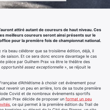
auront attiré autant de coureurs de haut niveau. Ces
s meilleurs coureurs seront ainsi présents sur le
it office pour la première fois de championnat national.
 n’a beau célébrer que sa troisième édition, déjà, il
e saison. Et ce sera donc encore davantage le cas
te pièce par Guilhem Prax va être le théâtre des
e opportunité assez exceptionnelle
», se réjouit le
Française d’Athlétisme à choisir cet évènement pour
aut revenir un peu en arrière, lors de sa toute première
période Covid et de nombreux évènements sportifs
Guilhem Prax décide de proposer un
format un peu
nvités
, ce qui permet à la première édition du Trail de
une trentaine au départ de la Cité des Pierres, un site