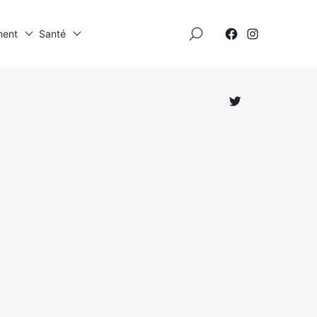
×
ment
Santé
Élément
Élément
de
de
menu
menu
Élément
de
menu