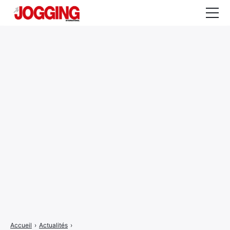
Actualités
Tests et calculateurs
Rencontres
Courses
Equipement
Entraînement
Santé
CALENDRIER
COURSES
2026
Accueil
›
Actualités
›