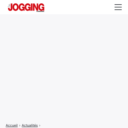
Actualités
Tests et calculateurs
Rencontres
Courses
Equipement
Entraînement
Santé
CALENDRIER
COURSES
2026
Accueil
›
Actualités
›