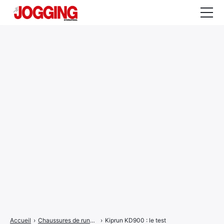
Actualités
Tests et calculateurs
Rencontres
Courses
Equipement
Entraînement
Santé
CALENDRIER
COURSES
2026
Accueil
›
Chaussures de running dynamiques
›
Kiprun KD900 : le test