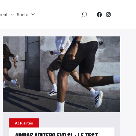
×
ment
Santé
Élément
Élément
de
de
menu
menu
Élément
de
menu
Actualités