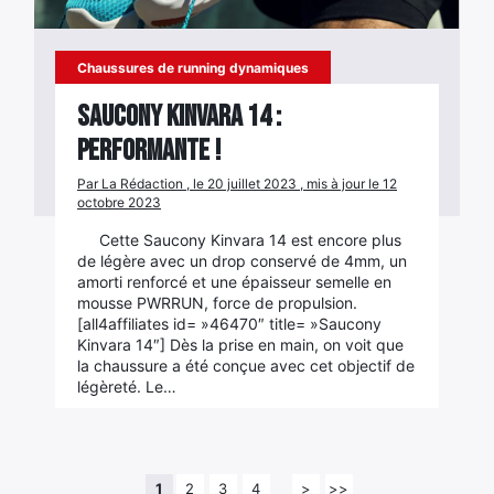
Chaussures de running dynamiques
Saucony Kinvara 14 :
performante !
Par La Rédaction , le 20 juillet 2023 , mis à jour le 12
octobre 2023
Cette Saucony Kinvara 14 est encore plus
de légère avec un drop conservé de 4mm, un
amorti renforcé et une épaisseur semelle en
mousse PWRRUN, force de propulsion.
[all4affiliates id= »46470″ title= »Saucony
Kinvara 14″] Dès la prise en main, on voit que
la chaussure a été conçue avec cet objectif de
légèreté. Le…
1
2
3
4
>
>>