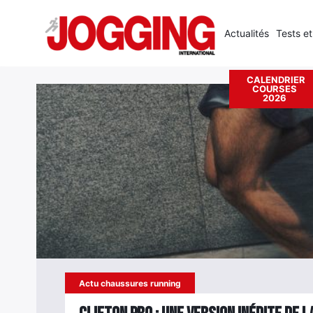
Actualités
Tests et
Accueil
›
Chaussures de running dynamiques
CALENDRIER
COURSES
Rechercher
2026
:
Actu chaussures running