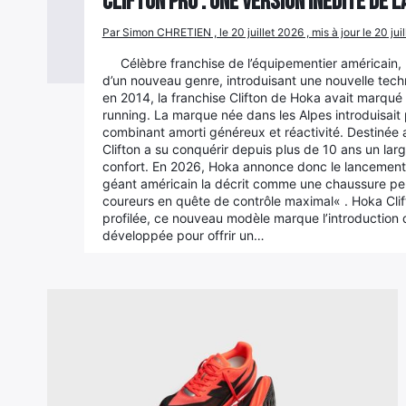
Clifton PRO : une version inédite de 
Par Simon CHRETIEN , le 20 juillet 2026 , mis à jour le 20 jui
Célèbre franchise de l’équipementier américain
d’un nouveau genre, introduisant une nouvelle tech
en 2014, la franchise Clifton de Hoka avait marqué 
running. La marque née dans les Alpes introduisait
combinant amorti généreux et réactivité. Destinée a
Clifton a su conquérir depuis plus de 10 ans un large
confort. En 2026, Hoka annonce donc le lancement d’
géant américain la décrit comme une chaussure per
coureurs en quête de contrôle maximal« . Hoka Clift
profilée, ce nouveau modèle marque l’introduction
développée pour offrir un…