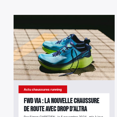
Actu chaussures running
FWD VIA : la nouvelle chaussure
de route avec drop d’Altra
Par Simon CHRETIEN , le 5 novembre 2024 , mis à jour