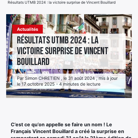
Résultats UTMB 2024 : la victoire surprise de Vincent Bouillard
Élément
Élément
Élément
de
de
de
menu
Actualités
menu
menu
Résultats UTMB 2024 : la
victoire surprise de Vincent
Bouillard
Par Simon CHRETIEN , le 31 août 2024 , mis à jour
le 17 octobre 2025 - 4 minutes de lecture
C’est ce qu’on appelle se faire un nom ! Le
Français Vincent Bouillard a créé la surprise en
remportant ce samedi 31 août la 21ème édition de