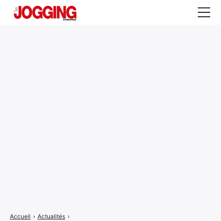
Actualités
Tests et calculateurs
Rencontres
Courses
Equipement
Entraînement
Santé
CALENDRIER
COURSES
2026
Accueil
›
Actualités
›