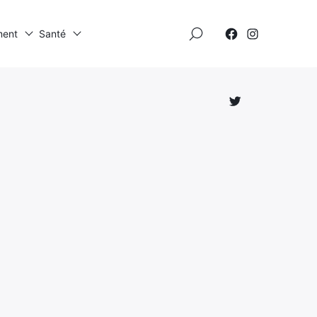
×
ment
Santé
Élément
Élément
de
de
menu
menu
Élément
de
menu