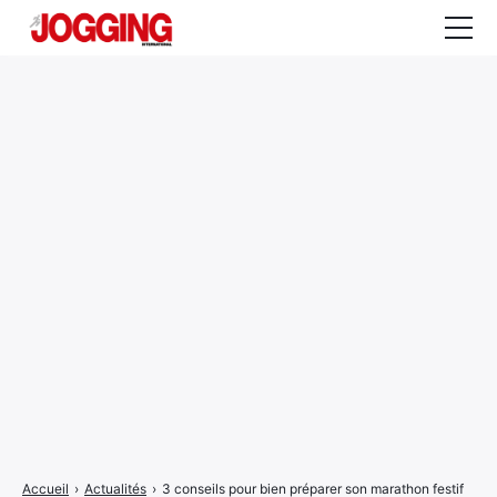
Actualités
Tests et calculateurs
Rencontres
Courses
Equipement
Entraînement
Santé
CALENDRIER
COURSES
2026
Accueil
›
Actualités
›
3 conseils pour bien préparer son marathon festif