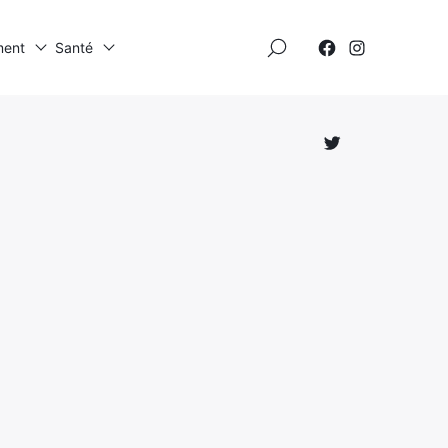
×
ment
Santé
Élément
Élément
de
de
menu
menu
Élément
de
menu