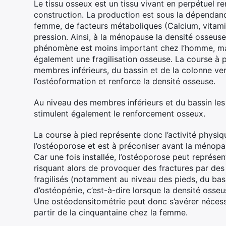
Le tissu osseux est un tissu vivant en perpétuel
construction. La production est sous la dépenda
femme, de facteurs métaboliques (Calcium, vitamin
pression. Ainsi, à la ménopause la densité osseus
phénomène est moins important chez l’homme, mai
également une fragilisation osseuse. La course à p
membres inférieurs, du bassin et de la colonne ve
l’ostéoformation et renforce la densité osseuse.
Au niveau des membres inférieurs et du bassin les
stimulent également le renforcement osseux.
La course à pied représente donc l’activité physiq
l’ostéoporose et est à préconiser avant la ménopau
Car une fois installée, l’ostéoporose peut représen
risquant alors de provoquer des fractures par de
fragilisés (notamment au niveau des pieds, du bas
d’ostéopénie, c’est-à-dire lorsque la densité osse
Une ostéodensitométrie peut donc s’avérer nécessa
partir de la cinquantaine chez la femme.