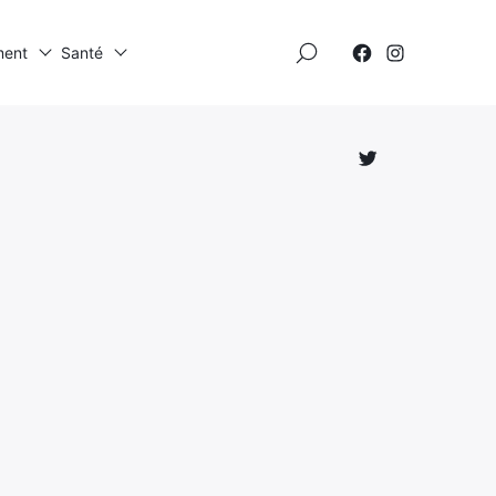
×
ment
Santé
Élément
Élément
de
de
menu
menu
Élément
de
menu