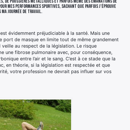
es, de poussières métalliques et parfois même des émanations de
pour mes performances sportives, sachant que parfois j’éprouve
s ma journée de travail.
 est évidemment préjudiciable à la santé. Mais une
t le port de masque en limite tout de même grandement
veille au respect de la législation. Le risque
rme une fibrose pulmonaire avec, pour conséquence,
onique entre l’air et le sang. C’est à ce stade que la
, en théorie, si la législation est respectée et que
é, votre profession ne devrait pas influer sur vos