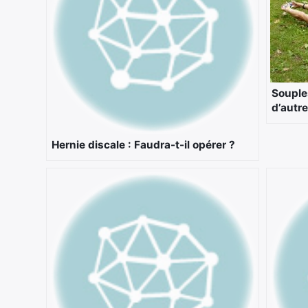
Souple
d’autr
Hernie discale : Faudra-t-il opérer ?