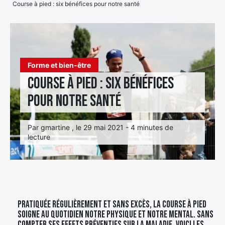
Course à pied : six bénéfices pour notre santé
Élément
Élément
Élément
de
de
de
menu
menu
menu
Forme et bien-être
Course à pied : six bénéfices
pour notre santé
Par gmartine , le 29 mai 2021 - 4 minutes de
lecture
Pratiquée régulièrement et sans excès, la course à pied
soigne au quotidien notre physique et notre mental. Sans
compter ses effets préventifs sur la maladie. Voici les