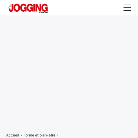
Actualités
Tests et calculateurs
Rencontres
Courses
Equipement
Entraînement
Santé
CALENDRIER
COURSES
2026
Accueil
›
Forme et bien-être
›