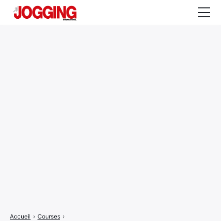
Actualités
Tests et calculateurs
Rencontres
Courses
Equipement
Entraînement
Santé
CALENDRIER
COURSES
2026
Accueil
›
Courses
›