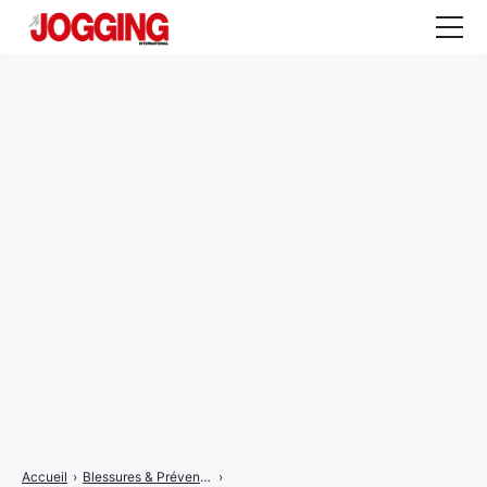
Actualités
Tests et calculateurs
Rencontres
Courses
Equipement
Entraînement
Santé
CALENDRIER
COURSES
2026
Accueil
›
Blessures & Prévention
›