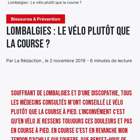
Lombalgies : Le vélo plutôt que la course ?
Élément
Élément
Élément
de
Blessures & Prévention
de
de
menu
Lombalgies : Le vélo plutôt que
menu
menu
la course ?
Par La Rédaction , le 2 novembre 2016 - 6 minutes de lecture
Souffrant de lombalgies et d’une discopathie, tous
les médecins consultés m’ont conseillé le vélo
plutôt que la course à pied. L’inconvénient c’est
qu’en vélo je ressens toujours ces douleurs et pas
en course à pied. En course c’est en revanche mon