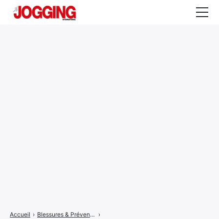
Actualités
Tests et calculateurs
Rencontres
Courses
Equipement
Entraînement
Santé
CALENDRIER
COURSES
2026
Accueil
›
Blessures & Prévention
›