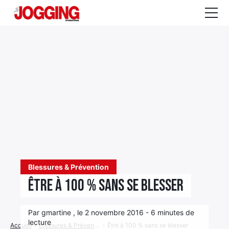
Actualités
Tests et calculateurs
Rencontres
Courses
Equipement
Entraînement
Blessures & Prévention
Santé
Être à 100 % sans se blesser
CALENDRIER
COURSES
2026
Par gmartine , le 2 novembre 2016 - 6 minutes de
lecture
Accueil
›
Blessures & Prévention
›
Être à 100 % sans se blesser