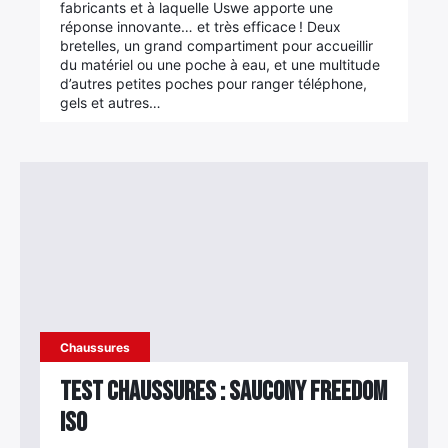
fabricants et à laquelle Uswe apporte une
réponse innovante… et très efficace ! Deux
Élément
bretelles, un grand compartiment pour accueillir
Élément
Élément
de
du matériel ou une poche à eau, et une multitude
de
de
menu
d’autres petites poches pour ranger téléphone,
menu
menu
gels et autres…
Chaussures
Test chaussures : Saucony Freedom
ISO