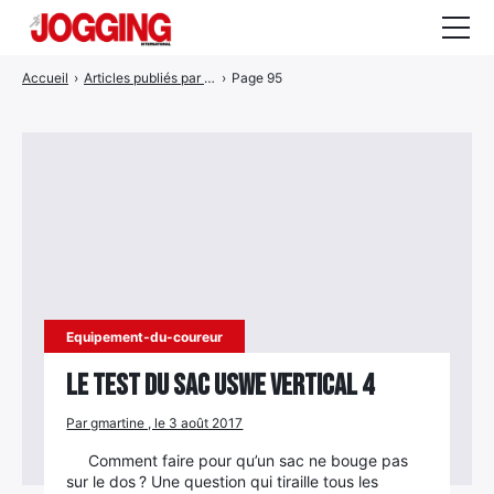
Accueil
›
Articles publiés par gmartine
›
Page 95
Actualités
Tests et calculateurs
Rencontres
Courses
Equipement
Entraînement
Equipement-du-coureur
Santé
Le test du sac Uswe Vertical 4
CALENDRIER
Par gmartine , le 3 août 2017
COURSES
2026
Comment faire pour qu’un sac ne bouge pas
sur le dos ? Une question qui tiraille tous les