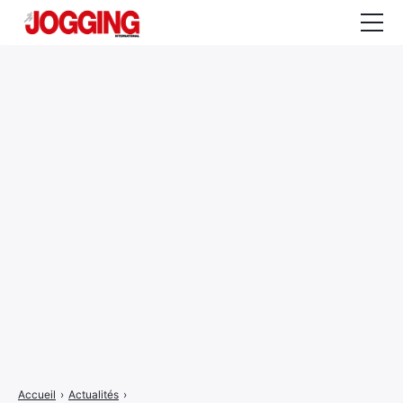
Actualités
Tests et calculateurs
Rencontres
Courses
Equipement
Entraînement
Santé
CALENDRIER
COURSES
2026
Accueil
›
Actualités
›