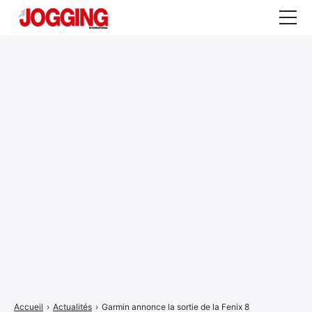
Actualités
Tests et calculateurs
Rencontres
Courses
Equipement
Entraînement
Santé
CALENDRIER
COURSES
2026
Accueil
›
Actualités
›
Garmin annonce la sortie de la Fenix 8