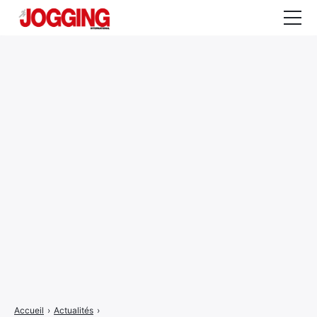
Actualités
Tests et calculateurs
Rencontres
Courses
Equipement
Entraînement
Santé
CALENDRIER
COURSES
2026
Accueil
›
Actualités
›