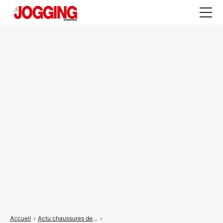
Actualités
Tests et calculateurs
Rencontres
Courses
Equipement
Entraînement
Santé
CALENDRIER
COURSES
2026
Accueil
›
Actu chaussures de trail
›