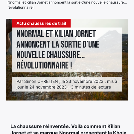
Nnormal et Kilian Jornet annoncent la sortie d’une nouvelle chaussure…
révolutionnaire !
Élément
Élément
Élément
de
Actu chaussures de trail
de
de
menu
menu
menu
Nnormal et Kilian Jornet
annoncent la sortie d’une
nouvelle chaussure…
révolutionnaire !
Par Simon CHRETIEN , le 23 novembre 2023 , mis à
jour le 24 novembre 2023 - 3 minutes de lecture
La chaussure réinventée. Voilà comment Kilian
Jornet et sa marque Nnormal présentent la Kboix.