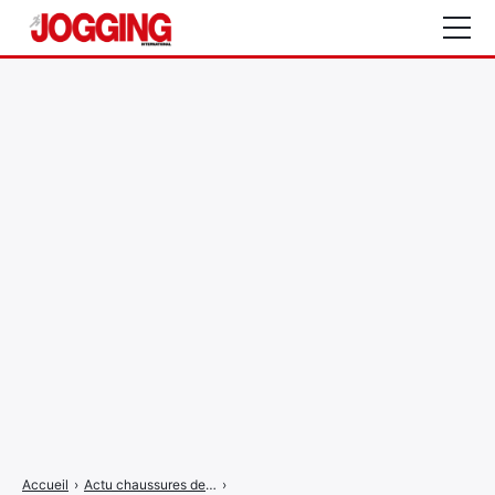
Actualités
Tests et calculateurs
Rencontres
Courses
Equipement
Entraînement
Santé
CALENDRIER
COURSES
2026
Accueil
›
Actu chaussures de trail
›