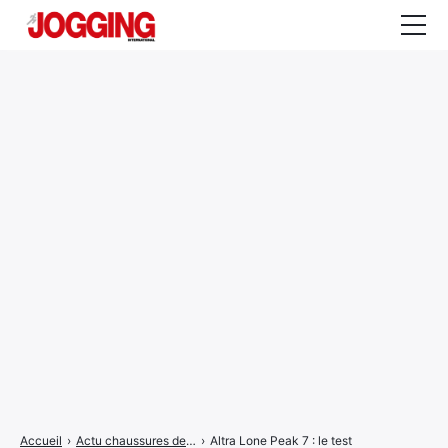
Actualités
Tests et calculateurs
Rencontres
Courses
Equipement
Entraînement
Santé
CALENDRIER
COURSES
2026
Accueil
›
Actu chaussures de trail
›
Altra Lone Peak 7 : le test