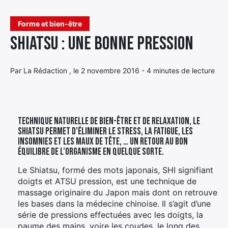
Élément
Forme et bien-être
Élément
Élément
de
Shiatsu : une bonne pression
de
de
menu
menu
menu
Par La Rédaction , le 2 novembre 2016 - 4 minutes de lecture
Technique naturelle de bien-être et de relaxation, le
shiatsu permet d’éliminer le stress, la fatigue, les
insomnies et les maux de tête, … Un retour au bon
équilibre de l’organisme en quelque sorte.
Le Shiatsu, formé des mots japonais, SHI signifiant
doigts et ATSU pression, est une technique de
massage originaire du Japon mais dont on retrouve
les bases dans la médecine chinoise. Il s’agit d’une
série de pressions effectuées avec les doigts, la
paume des mains, voire les coudes, le long des