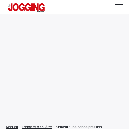
Actualités
Tests et calculateurs
Rencontres
Courses
Equipement
Entraînement
Santé
CALENDRIER
COURSES
2026
Accueil
›
Forme et bien-être
›
Shiatsu : une bonne pression