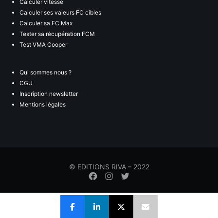
Calculer vitesse
Calculer ses valeurs FC cibles
Calculer sa FC Max
Tester sa récupération FCM
Test VMA Cooper
Qui sommes nous ?
CGU
Inscription newsletter
Mentions légales
© EDITIONS RIVA – 2022
Élément
Élément
Élément
de
de
de
menu
menu
menu