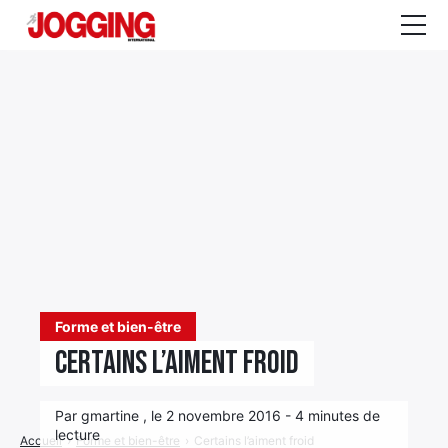
Actualités
Tests et calculateurs
Rencontres
Courses
Equipement
Entraînement
Forme et bien-être
Santé
Certains l’aiment froid
CALENDRIER
COURSES
2026
Par gmartine , le 2 novembre 2016 - 4 minutes de
lecture
Accueil
›
Forme et bien-être
›
Certains l’aiment froid