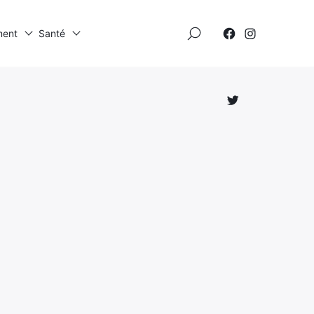
×
ment
Santé
Élément
Élément
de
de
menu
menu
Élément
de
menu