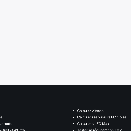
Calculer vitesse
es
Calculer ses valeurs FC cibles
ur route
Calculer sa FC Max
 trail et d'Ultra
Tester sa récupération FCM