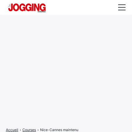
Actualités
Tests et calculateurs
Rencontres
Courses
Equipement
Entraînement
Santé
CALENDRIER
COURSES
2026
Accueil
›
Courses
›
Nice-Cannes maintenu