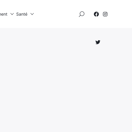
×
ment
Santé
Élément
Élément
de
de
menu
menu
Élément
de
menu