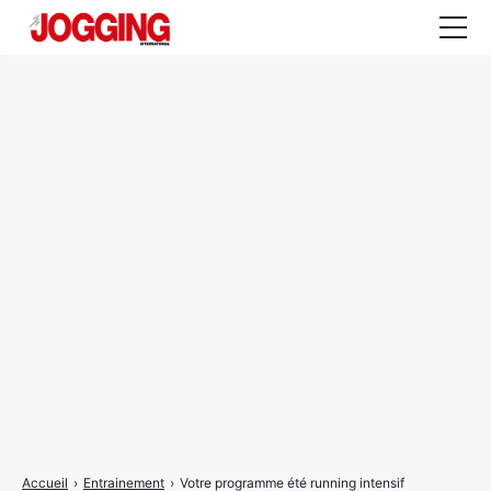
Actualités
Tests et calculateurs
Rencontres
Courses
Equipement
Entraînement
Santé
CALENDRIER
COURSES
2026
Accueil
›
Entrainement
›
Votre programme été running intensif