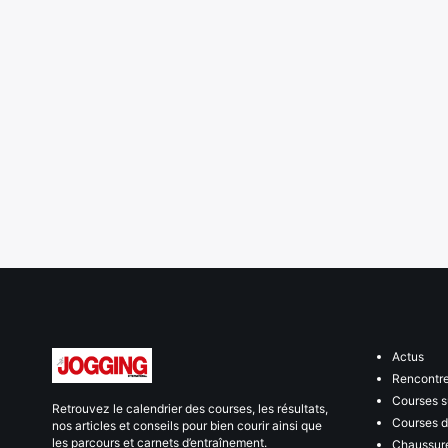
Actus
Rencontr
Courses s
Retrouvez le calendrier des courses, les résultats,
Courses de
nos articles et conseils pour bien courir ainsi que
les parcours et carnets d’entraînement.
Chaussure