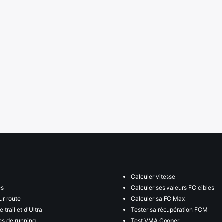
Calculer vitesse
es
Calculer ses valeurs FC cibles
ur route
Calculer sa FC Max
 trail et d'Ultra
Tester sa récupération FCM
s de running
Test VMA Cooper