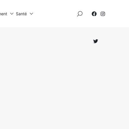
×
ment
Santé
Élément
Élément
de
de
menu
menu
Élément
de
menu