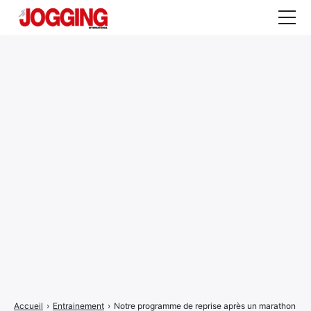
Actualités
Tests et calculateurs
Rencontres
Courses
Equipement
Entraînement
Santé
CALENDRIER
COURSES
2026
Accueil
›
Entrainement
›
Notre programme de reprise après un marathon