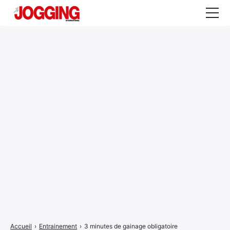
Actualités
Tests et calculateurs
Rencontres
Courses
Equipement
Entraînement
Santé
CALENDRIER
COURSES
2026
Accueil
›
Entrainement
›
3 minutes de gainage obligatoire