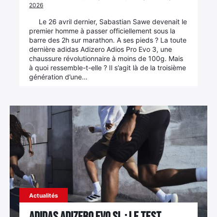
2026
Élément
Le 26 avril dernier, Sabastian Sawe devenait le
Élément
Élément
de
premier homme à passer officiellement sous la
de
de
menu
barre des 2h sur marathon. A ses pieds ? La toute
menu
menu
dernière adidas Adizero Adios Pro Evo 3, une
chaussure révolutionnaire à moins de 100g. Mais
à quoi ressemble-t-elle ? Il s’agit là de la troisième
génération d’une…
Actualités