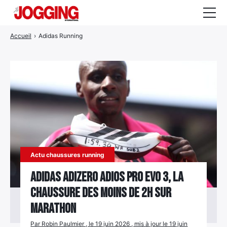
Accueil
›
Adidas Running
Actualités
Tests et calculateurs
Rencontres
Courses
Equipement
Entraînement
Actu chaussures running
Santé
Adidas Adizero Adios Pro Evo 3, la
chaussure des moins de 2h sur
CALENDRIER
COURSES
2026
marathon
Par Robin Paulmier , le 19 juin 2026 , mis à jour le 19 juin