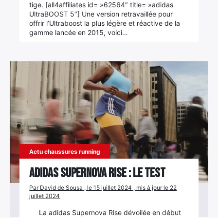
tige. [all4affiliates id= »62564″ title= »adidas
UltraBOOST 5″] Une version retravaillée pour
offrir l’Ultraboost la plus légère et réactive de la
gamme lancée en 2015, voici…
Actu chaussures running
adidas Supernova Rise : le test
Par David de Sousa , le 15 juillet 2024 , mis à jour le 22
juillet 2024
La adidas Supernova Rise dévoilée en début