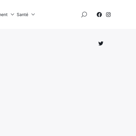
×
ment
Santé
Élément
Élément
de
de
menu
menu
Élément
de
menu