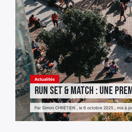
Actualités
Run Set & Match : une prem
Par Simon CHRETIEN , le 6 octobre 2025 , mis à jo