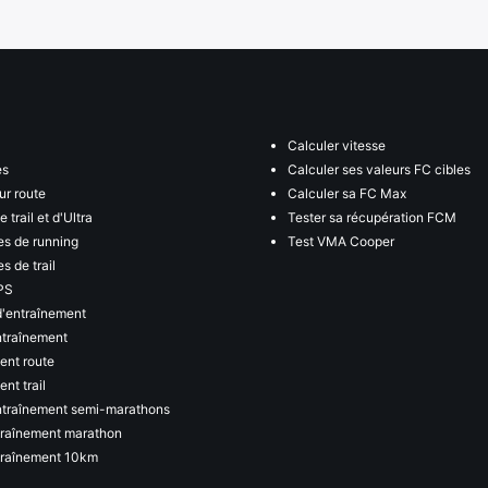
Calculer vitesse
es
Calculer ses valeurs FC cibles
ur route
Calculer sa FC Max
 trail et d'Ultra
Tester sa récupération FCM
s de running
Test VMA Cooper
s de trail
PS
d'entraînement
ntraînement
ent route
nt trail
ntraînement semi-marathons
traînement marathon
traînement 10km