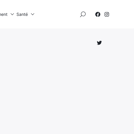
×
ment
Santé
Élément
Élément
de
de
menu
menu
Élément
de
menu