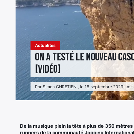
Actualités
On a testé le nouveau cas
[VIDÉO]
Par Simon CHRETIEN , le 18 septembre 2023 , mis à
De la musique plein la tête à plus de 350 mètres
runners de la communauté Jogging International 