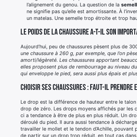
l’alignement du genou. La question de la
semel
ne signifie pas qu’elle est amortissante. À l’inv
un matelas. Une semelle trop étroite et trop hau
Le poids de la chaussure a-t-il son impor
Aujourd’hui, peu de chaussures pèsent plus de 30
une chaussure à 260 g, par exemple, que l’on pèse 
amorti/légèreté. Les chaussures apportant beauco
elles proposent plus de rembourrage au niveau du 
qui enveloppe le pied, sera aussi plus épais et pl
Choisir ses chaussures : faut-il prendre 
Le drop est la différence de hauteur entre le talon
drop de zéro. Les drops moyens affichés par les 
ci a tendance à être de plus en plus réduit. Un dr
déroulé du pied. Il aura aussi tendance à décharger 
travailler le mollet et le tendon d’Achille, pouvan
de partir sur un drop trop réduit, en tout cas dan