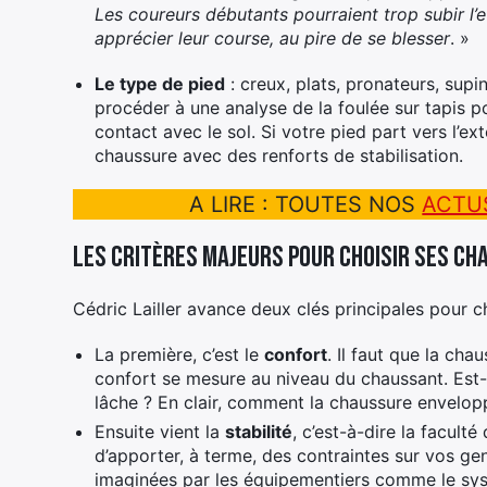
Les coureurs débutants pourraient trop subir l’e
apprécier leur course, au pire de se blesser
. »
Le type de pied
: creux, plats, pronateurs, supin
procéder à une analyse de la foulée sur tapis 
contact avec le sol. Si votre pied part vers l’exté
chaussure avec des renforts de stabilisation.
A LIRE : TOUTES NOS
ACTU
Les critères majeurs pour choisir ses ch
Cédric Lailler avance deux clés principales pour c
La première, c’est le
confort
. Il faut que la ch
confort se mesure au niveau du chaussant. Est-ce
lâche ? En clair, comment la chaussure envelop
Ensuite vient la
stabilité
, c’est-à-dire la facult
d’apporter, à terme, des contraintes sur vos gen
imaginées par les équipementiers comme le sys