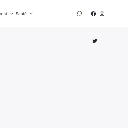
×
ment
Santé
Élément
Élément
de
de
menu
menu
Élément
de
menu