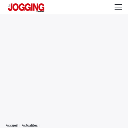
Actualités
Tests et calculateurs
Rencontres
Courses
Equipement
Entraînement
Santé
CALENDRIER
COURSES
2026
Accueil
›
Actualités
›