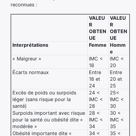
reconnues :
VALEU
VALEU
R
R
OBTEN
OBTEN
UE
UE
Interprétations
Femme
Homm
e
« Maigreur »
IMC <
IMC <
18
20
Écarts normaux
Entre
Entre
18 et
20 et
24
25
Excès de poids ou surpoids
24 <
25<
léger (sans risque pour la
IMC <
IMC <
santé)
28
30
Surpoids important avec risque
28 <
30 <
pour la santé ou obésité dite «
IMC <
IMC <
modérée »
34
35
Obésité importante dite «
34 <
35 <