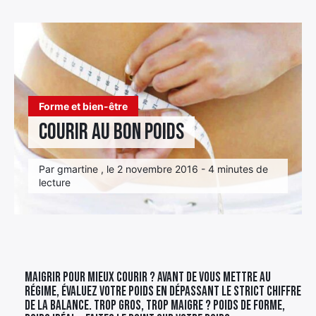
Élément
Élément
Élément
de
de
de
menu
menu
menu
Forme et bien-être
Courir au bon poids
Par gmartine , le 2 novembre 2016 - 4 minutes de
lecture
Maigrir pour mieux courir ? Avant de vous mettre au
régime, évaluez votre poids en dépassant le strict chiffre
de la balance. Trop gros, trop maigre ? Poids de forme,