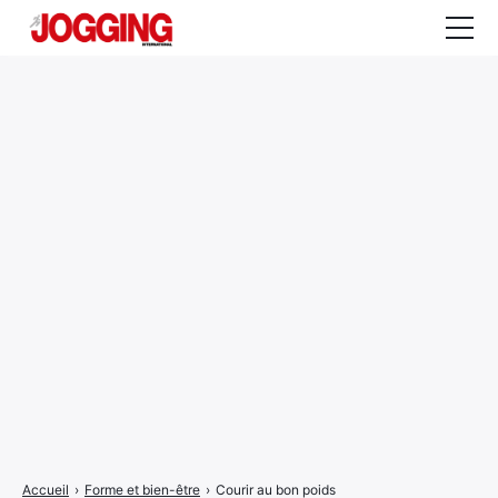
Actualités
Tests et calculateurs
Rencontres
Courses
Equipement
Entraînement
Santé
CALENDRIER
COURSES
2026
Accueil
›
Forme et bien-être
›
Courir au bon poids