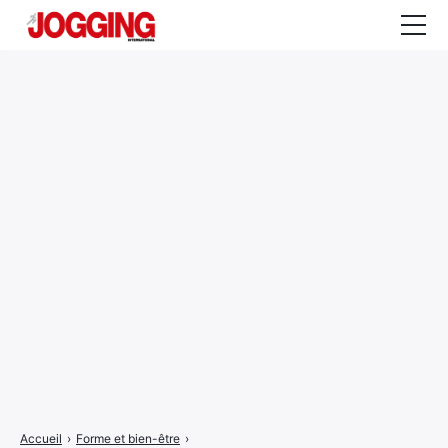
Actualités
Tests et calculateurs
Rencontres
Courses
Equipement
Entraînement
Santé
CALENDRIER
COURSES
2026
Accueil
›
Forme et bien-être
›