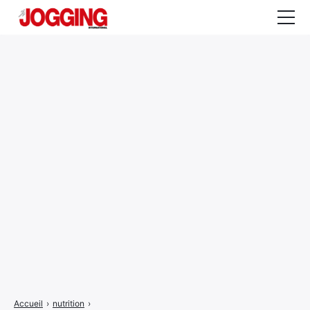
Actualités
Tests et calculateurs
Rencontres
Courses
Equipement
Entraînement
Santé
CALENDRIER
COURSES
2026
Accueil
›
nutrition
›