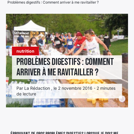
Problèmes digestifs : Comment arriver à me ravitailler ?
Élément
Élément
Élément
de
de
de
menu
menu
menu
nutrition
Problèmes digestifs : Comment
arriver à me ravitailler ?
Par La Rédaction , le 2 novembre 2016 - 2 minutes
de lecture