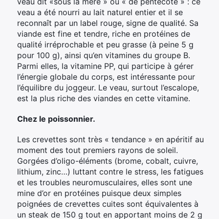
veau dit «sous la mère » ou « de pentecôte » : ce
veau a été nourri au lait naturel entier et il se
reconnaît par un label rouge, signe de qualité. Sa
viande est fine et tendre, riche en protéines de
qualité irréprochable et peu grasse (à peine 5 g
pour 100 g), ainsi qu’en vitamines du groupe B.
Parmi elles, la vitamine PP, qui participe à gérer
l’énergie globale du corps, est intéressante pour
l’équilibre du joggeur. Le veau, surtout l’escalope,
est la plus riche des viandes en cette vitamine.
Chez le poissonnier.
Les crevettes sont très « tendance » en apéritif au
moment des tout premiers rayons de soleil.
Gorgées d’oligo-éléments (brome, cobalt, cuivre,
lithium, zinc…) luttant contre le stress, les fatigues
et les troubles neuromusculaires, elles sont une
mine d’or en protéines puisque deux simples
poignées de crevettes cuites sont équivalentes à
un steak de 150 g tout en apportant moins de 2 g