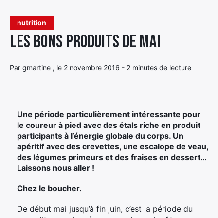
Élément
nutrition
Élément
Élément
de
Les bons produits de mai
de
de
menu
menu
menu
Par gmartine , le 2 novembre 2016 - 2 minutes de lecture
Une période particulièrement intéressante pour
le coureur à pied avec des étals riche en produit
participants à l’énergie globale du corps. Un
apéritif avec des crevettes, une escalope de veau,
des légumes primeurs et des fraises en dessert…
Laissons nous aller !
Chez le boucher.
De début mai jusqu’à fin juin, c’est la période du