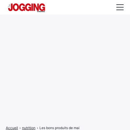
Actualités
Tests et calculateurs
Rencontres
Courses
Equipement
Entraînement
Santé
CALENDRIER
COURSES
2026
Accueil
›
nutrition
›
Les bons produits de mai