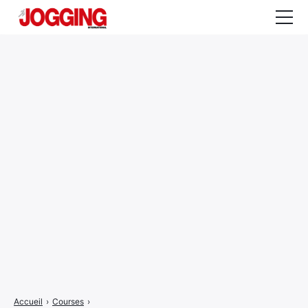
Actualités
Tests et calculateurs
Rencontres
Courses
Equipement
Entraînement
Santé
CALENDRIER
COURSES
2026
Accueil
›
Courses
›