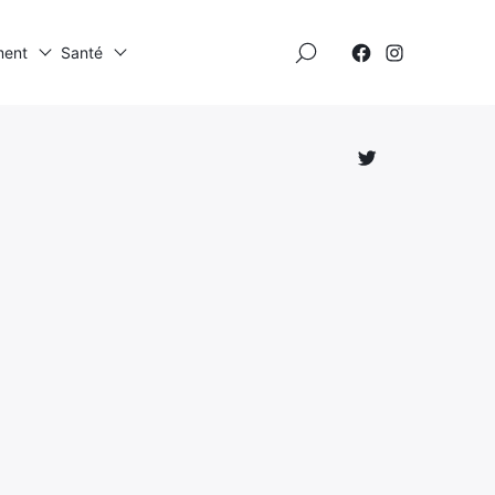
×
ment
Santé
Élément
Élément
de
de
menu
menu
Élément
de
menu