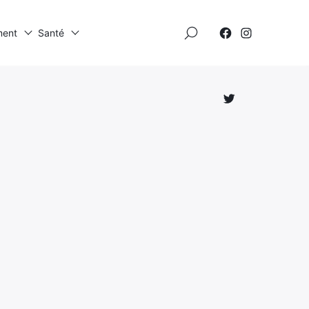
×
ment
Santé
Élément
Élément
de
de
menu
menu
Élément
de
menu