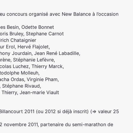
 jeu concours organisé avec New Balance à l’occasion
les Besin, Odette Bonnet
oris Bruley, Stephane Carnot
rich Chataignier
r Erol, Hervé Flajolet,
hony Jourdain, Jean René Labadille,
ène, Stéphanie Lefèvre,
icolas Luchez, Thierry Marck,
 Rodolphe Molleuh,
acha Ordas, Virginie Pham,
, Stéphane Rivaud,
Thierry, Jean-marie Viault
llancourt 2011 (ou 2012 si déjà inscrit) (=> valeur 25
 12 novembre 2011, partenaire du semi-marathon de