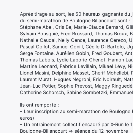
Après tirage au sort, les 50 heureux gagnants du
du semi-marathon de Boulogne Billancourt sont :
Stéphane Abel, Cris Be, Marie-Claude Bernard, Gil
Sylvain Bousquié, Fred Brossard, Thomas Broux, B
Nathalie Caudal, Nelly Cence, Laurence Cerezo, Ul
Pascal Collot, Samuel Conill, Cécile Di Bartolo, Ugu
Serge Fontaine, Aurélien Gobin, Fred Goubert, Ant
Thomas Labois, Lydie Laborie-Chenot, Hamon Laur
Martine Leonard, Fabrice Levillain, Mikael Lévy, N
Lionel Masini, Delphine Masset, Cherif Mohellebi,
Laurent Murat, Hugues Negroni, Eric Noirault, Nat
Jean-Luc Potier, Sophie Prevost, Maggy Ringuedé
Catherine Schorsch, Sabine Sombetzki, Emmanuel 
Ils ont remporté :
– Leur inscription au semi-marathon de Boulogne Bi
euros)
– Un entraînement collectif encadré par X-Run le
Boulogne-Billancourt => séance du 12 novembre