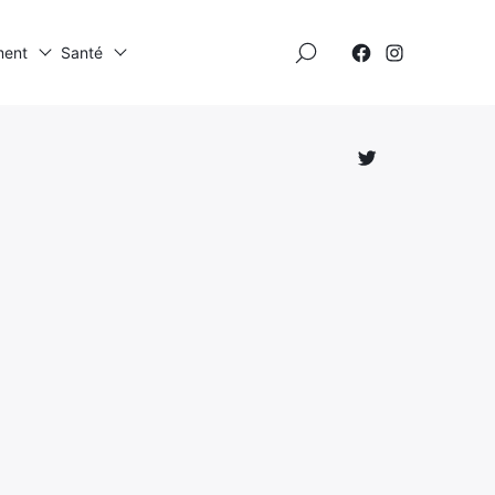
×
ment
Santé
Élément
Élément
de
de
menu
menu
Élément
de
menu