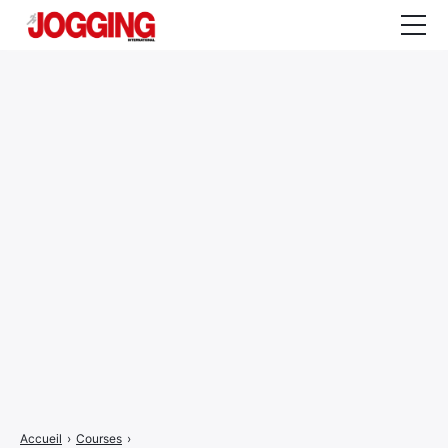
Actualités
Tests et calculateurs
Rencontres
Courses
Equipement
Entraînement
Santé
CALENDRIER
COURSES
2026
Accueil
›
Courses
›