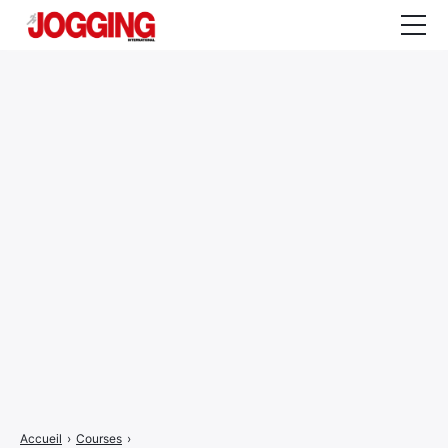
Actualités
Tests et calculateurs
Rencontres
Courses
Equipement
Entraînement
Santé
CALENDRIER
COURSES
2026
Accueil
›
Courses
›