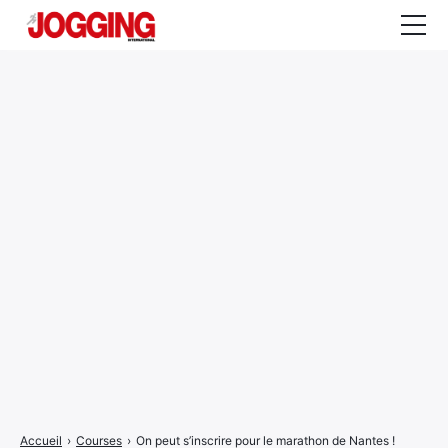
Actualités
Tests et calculateurs
Rencontres
Courses
Equipement
Entraînement
Santé
CALENDRIER
COURSES
2026
Accueil
›
Courses
›
On peut s’inscrire pour le marathon de Nantes !